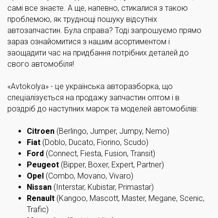
самі все знаєте. А ще, напевно, стикалися з такою
проблемою, як труднощі пошуку відсутніх
автозапчастин. Була справа? Тоді запрошуємо прямо
зараз ознайомитися з нашим асортиментом і
заощадити час на придбання потрібних деталей до
свого автомобіля!
«Avtokolya» - це українська авторазборка, що
спеціалізується на продажу запчастин оптом і в
роздріб до наступних марок та моделей автомобілів:
Citroen
(Berlingo, Jumper, Jumpy, Nemo)
Fiat
(Doblo, Ducato, Fiorino, Scudo)
Ford
(Connect, Fiesta, Fusion, Transit)
Peugeot
(Bipper, Boxer, Expert, Partner)
Opel
(Combo, Movano, Vivaro)
Nissan
(Interstar, Kubistar, Primastar)
Renault
(Kangoo, Mascott, Master, Megane, Scenic,
Trafic)