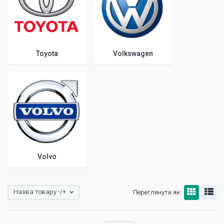
Toyota
Volkswagen
Volvo
Назва товару -/+
Переглянути як: