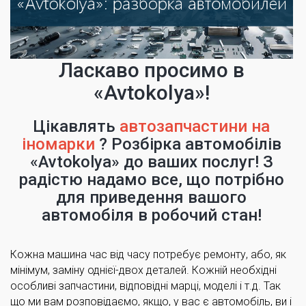
Ласкаво просимо в
«Avtokolya»!
Цікавлять
автозапчастини на
іномарки
? Розбірка автомобілів
«Avtokolya» до ваших послуг! З
радістю надамо все, що потрібно
для приведення вашого
автомобіля в робочий стан!
Кожна машина час від часу потребує ремонту, або, як
мінімум, заміну однієї-двох деталей. Кожній необхідні
особливі запчастини, відповідні марці, моделі і т.д. Так
що ми вам розповідаємо, якщо, у вас є автомобіль, ви і