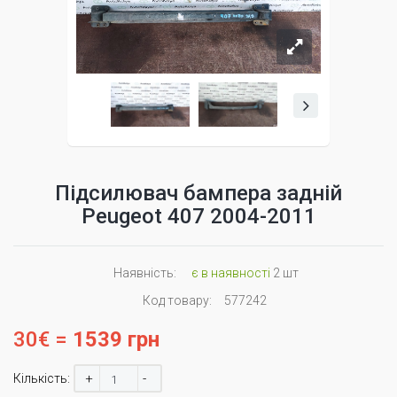
Підсилювач бампера задній
Peugeot 407 2004-2011
Наявність:
є в наявності
2 шт
Код товару:
577242
30€ =
1539 грн
+
-
Кількість: