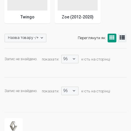
Twingo
Zoe (2012-2020)
Назва товару -/+
Переглянути як:
96
Запис не знайдено.
показати:
к-сть на сторінці
96
Запис не знайдено.
показати:
к-сть на сторінці