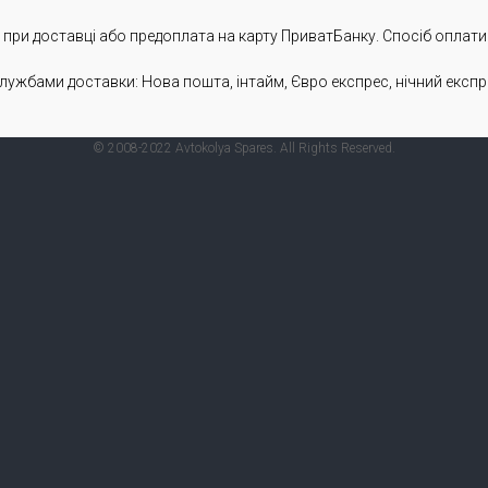
ри доставці або предоплата на карту ПриватБанку. Спосіб оплати
лужбами доставки: Нова пошта, інтайм, Євро експрес, нічний експр
© 2008-2022 Avtokolya Spares. All Rights Reserved.