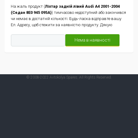
На жаль продукт (
Ліхтар задній лівий Audi A4 2001-2004
(Седан 8E0 945 095A)
) тимчасово недоступний або закінчився
чи немає в достатній кількості. Будь-ласка відправте вашу
Ел. Адресу, щоб стежити за наявністю продукту. Дякую
© 2008-2022 Avtokolya Spares. All Rights Reserved.