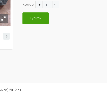
+
-
Кол-во:
Купить
нго) 2012 г.в.