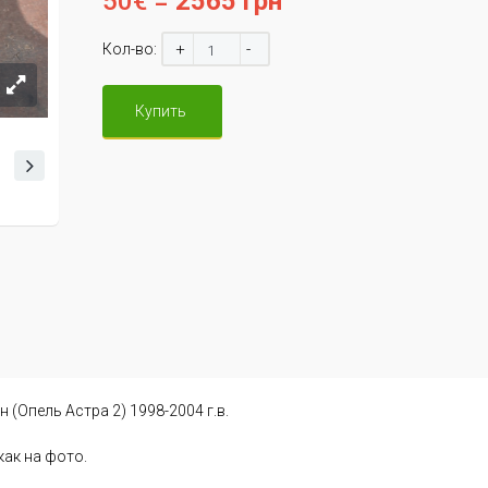
50€ =
2565 грн
+
-
Кол-во:
Купить
 (Опель Астра 2) 1998-2004 г.в.
как на фото.