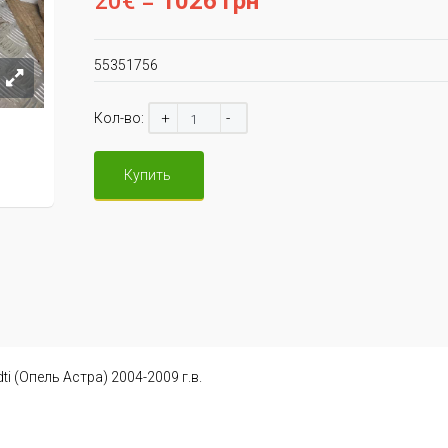
20€ =
1026 грн
55351756
+
-
Кол-во:
Купить
i (Опель Астра) 2004-2009 г.в.