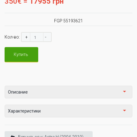
350€ =
17955 грн
FGP 55193621
+
-
Кол-во:
Купить
Описание
Характеристики