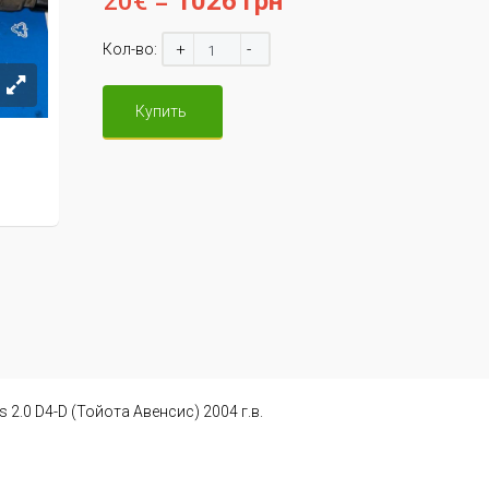
20€ =
1026 грн
+
-
Кол-во:
Купить
2.0 D4-D (Тойота Авенсис) 2004 г.в.