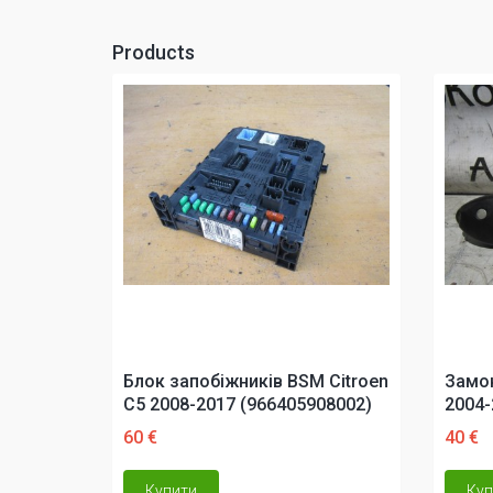
Products
Блок запобіжників BSM Citroen
Замок
C5 2008-2017 (966405908002)
2004-
60 €
40 €
Купити
Куп