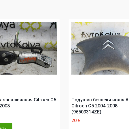
 запалювання Citroen C5
Подушка безпеки водія A
2008
Citroen C5 2004-2008
(96509314ZE)
20 €
ити