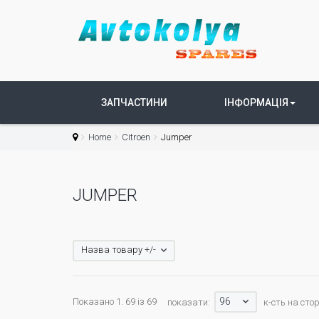
ЗАПЧАСТИНИ
ІНФОРМАЦІЯ
Home
Citroen
Jumper
JUMPER
Назва товару +/-
96
Показано 1. 69 із 69
показати:
к-сть на стор