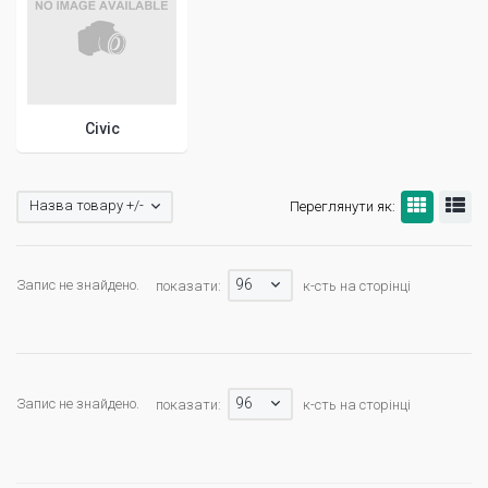
Civic
Назва товару +/-
Переглянути як:
96
Запис не знайдено.
показати:
к-сть на сторінці
96
Запис не знайдено.
показати:
к-сть на сторінці