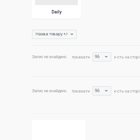
Daily
Назва товару +/-
96
Запис не знайдено.
показати:
к-сть на сторі
96
Запис не знайдено.
показати:
к-сть на сторі