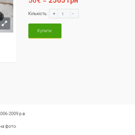
50€ =
2565 грн
+
-
Кількість:
Купити
006-2009 р.в.
 на фото.