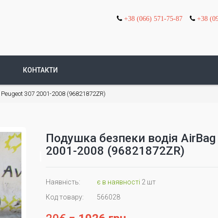
+38 (066) 571-75-87
+38 (0
КОНТАКТИ
 Peugeot 307 2001-2008 (96821872ZR)
Подушка безпеки водія AirBag
2001-2008 (96821872ZR)
Наявність:
є в наявності
2 шт
Код товару:
566028