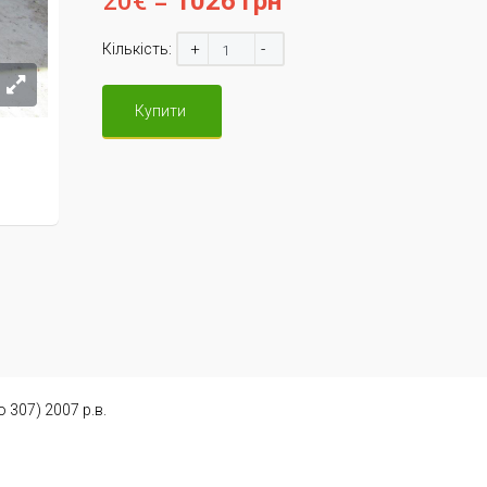
20€ =
1026 грн
+
-
Кількість:
Купити
 307) 2007 р.в.