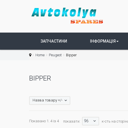
ЗАПЧАСТИНИ
ІНФОРМАЦІЯ
Home
Peugeot
Bipper
BIPPER
Назва товару +/-
96
Показано 1. 4 із 4
показати:
к-сть на сторін