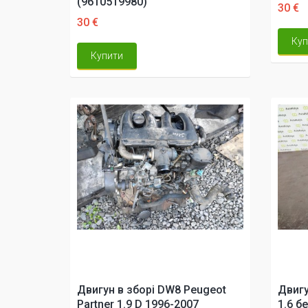
(9610519980)
30 €
30 €
Куп
Купити
Двигун в зборі DW8 Peugeot
Двигу
Partner 1.9 D 1996-2007
1.6 б