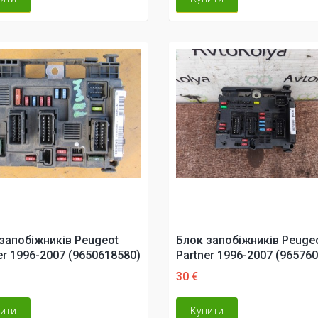
запобіжників Peugeot
Блок запобіжників Peuge
er 1996-2007 (9650618580)
Partner 1996-2007 (96576
30 €
ити
Купити