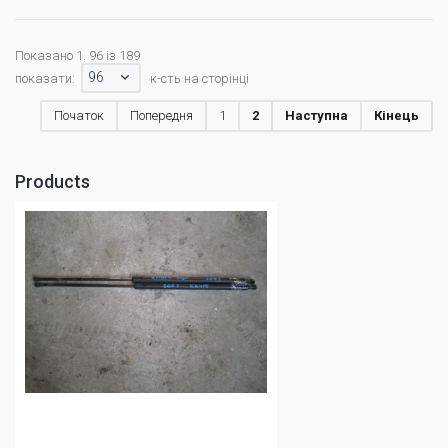
Показано 1. 96 із 189
96
показати:
к-сть на сторінці
Початок
Попередня
1
2
Наступна
Кінець
Products