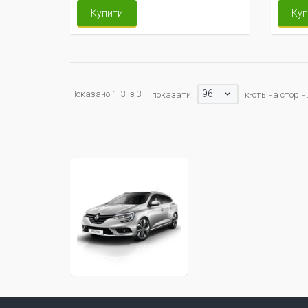
Купити
Куп
96
Показано 1. 3 із 3
показати:
к-сть на сторін