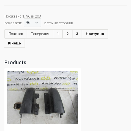
Показано 1. 96 із 203
96
показати:
к-сть на сторінці
Початок
Попередня
1
2
3
Наступна
Кінець
Products