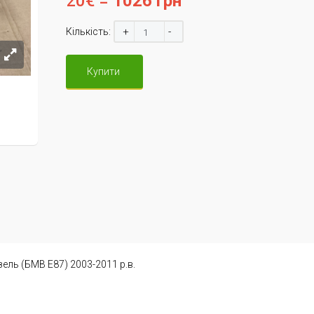
20€ =
1026 грн
+
-
Кількість:
Купити
ель (БМВ Е87) 2003-2011 р.в.