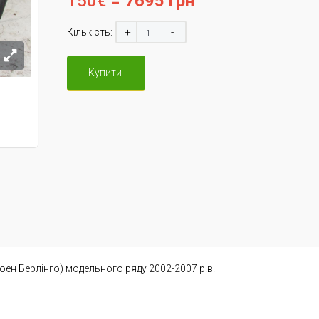
150€ =
7695 грн
+
-
Кількість:
Купити
троен Берлінго) модельного ряду 2002-2007 р.в.