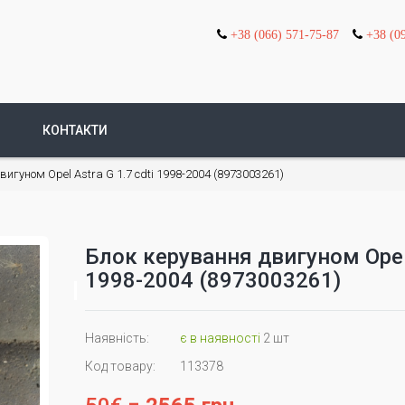
+38 (066) 571-75-87
+38 (0
КОНТАКТИ
игуном Opel Astra G 1.7 cdti 1998-2004 (8973003261)
Блок керування двигуном Opel 
1998-2004 (8973003261)
Наявність:
є в наявності
2 шт
Код товару:
113378