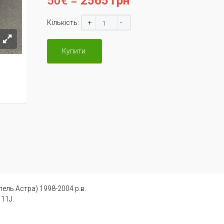
50€ =
2565 грн
+
-
Кількість:
Купити
пель Астра) 1998-2004 р.в.
11J.