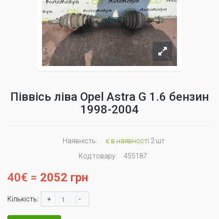
Піввісь ліва Opel Astra G 1.6 бензин
1998-2004
Наявність:
є в наявності
2 шт
Код товару:
455187
40€ =
2052 грн
+
-
Кількість: