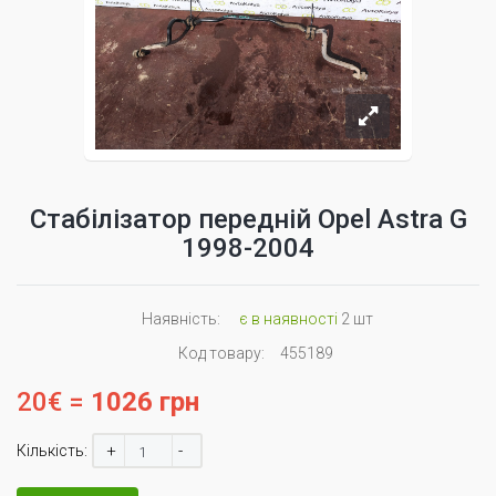
Стабілізатор передній Opel Astra G
1998-2004
Наявність:
є в наявності
2 шт
Код товару:
455189
20€ =
1026 грн
+
-
Кількість: