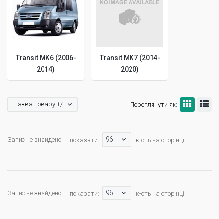
Transit MK6 (2006-
Transit MK7 (2014-
2014)
2020)
Назва товару +/-
Переглянути як:
96
Запис не знайдено.
показати:
к-сть на сторінці
96
Запис не знайдено.
показати:
к-сть на сторінці